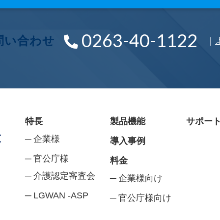
0263-40-1122
問い合わせ
｜
特長
製品機能
サポー
企業様
導入事例
官公庁様
料金
介護認定審査会
企業様向け
LGWAN -ASP
官公庁様向け